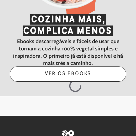
COZINHA MAIS,
COMPLICA MENOS
Ebooks descarregáveis e fáceis de usar que
tornam a cozinha 100% vegetal simples e
inspiradora. O primeiro já está disponível e há
mais três a caminho. ‍ ​‍​‍‌‍ ‌ ​‍‌‍‍‌‌‍‌ ‌‍‍‌‌‍ ‍​‍​‍​ ‍‍​‍​‍‌ ​ ‌‍​‌‌‍ ‍‌‍‍‌‌ ‌​‌ ‍‌​‍ ‍‌‍‍‌‌‍ ​‍​‍​‍ ​​‍​‍‌‍‍​‌ ​‍‌‍‌‌‌‍‌‍​‍​‍​ ‍‍​‍​‍​‍ ‌‍​‌‌‍‌​‌‍ ‌‌‍‍‌‌‍ ‍​‍ ‌‍‍‌‌‍ ‍‌ ‌​‌‍‌‌‌‍ ‍‌ ‌​​‍ ‌‍‌‌‌‍‌​‌‍‍‌‌ ‌​​‍ ‌‍ ‌‌‍ ‌‍‌​‌‍‌‌​ ‌‌ ​​‌ ​‍‌‍‌‌‌ ​ ‌‍‌‌‌‍ ‍‌ ‌​‌‍​‌‌ ‌​‌‍‍‌‌‍ ‌‍ ‍​ ‍ ‌‍‍‌‌‍‌​​ ‌​ ​‍​ ‌​​ ‍​​ ‌‍‌‍​‍​ ‌‍​ ​ ​ ​ ​‍ ‌​ ‌ ​ ​​‌‍‌‍‌‍​‌​‍ ‌​ ‌​​ ​​​ ‌ ‌‍‌​​‍ ‌​ ‍‌‌‍​‍​ ​‍‌‍‌​​‍ ‌​ ‌​​ ‌‌‌‍‌‌​ ​‍​ ‌‌‌‍​‍​ ​​‌‍‌‌​ ‌ ​ ​​​ ​ ‌‍‌‌​ ‍ ‌ ‌​‌ ‍‌‌ ​​‌‍‌‌​ ‌‌‍‍​‌‍ ‌‍ ‌‌‍‌‌‌ ​​‌‍​‌‌‍‌ ‌‍‌‌​ ‍ ‌ ​​‌‍​‌‌ ‌​‌‍‍​​ ‌‌‍​ ‌‍ ‌‍ ‍‌ ‌​‌‍‌‌‌‍ ‍‌ ‌​‌​​‍‌‍ ​‌‍ ‌‍​ ‌‍‍ ‌ ​ ​‍‌‌​ ‌‌‌​​‍‌‌ ‌‍‍ ‌‍‌‌‌ ‍‌​‍‌‌​ ​ ‌​‌​​‍‌‌​ ​ ‌​‌​​‍‌‌​ ​‍​ ​‍​ ​​​ ‌‍​ ‌‍​ ‌ ​ ‌‌​ ​‌‌‍​ ‌‍‌‍​ ‌ ‌‍​‍​ ‌‍​ ​‍​‍‌‌​ ​‍​ ​‍​‍‌‌​ ‌‌‌​‌​​‍ ‍‌‍‌​‌‍‌‌‌ ​ ‌‍​ ‌ ​‍‌‍‍‌‌ ​​‌ ‌​‌‍‍‌‌‍ ‌‍ ‍​ ‌‍​‍‌‍​‌‌ ​ ‌‍‌‌‌‌‌‌‌ ​‍‌‍ ​​ ‌​‍‌‌​ ​‍‌​‌‍‌‍​‌‌‍‌​‌‍ ‌‌‍‍‌‌‍ ‍​‍‌‍‌‍‍‌‌‍‌​​ ‌​ ​‍​ ‌​​ ‍​​ ‌‍‌‍​‍​ ‌‍​ ​ ​ ​ ​‍ ‌​ ‌ ​ ​​‌‍‌‍‌‍​‌​‍ ‌​ ‌​​ ​​​ ‌ ‌‍‌​​‍ ‌​ ‍‌‌‍​‍​ ​‍‌‍‌​​‍ ‌​ ‌​​ ‌‌‌‍‌‌​ ​‍​ ‌‌‌‍​‍​ ​​‌‍‌‌​ ‌ ​ ​​​ ​ ‌‍‌‌​‍‌‍‌ ‌​‌ ‍‌‌ ​​‌‍‌‌​ ‌‌‍‍​‌‍ ‌‍ ‌‌‍‌‌‌ ​​‌‍​‌‌‍‌ ‌‍‌‌​‍‌‍‌ ​​‌‍​‌‌ ‌​‌‍‍​​ ‌‌‍​ ‌‍ ‌‍ ‍‌ ‌​‌‍‌‌‌‍ ‍‌ ‌​‌​​‍‌‍ ​‌‍ ‌‍​ ‌‍‍ ‌ ​ ​‍‌‌​ ‌‌‌​​‍‌‌ ‌‍‍ ‌‍‌‌‌ ‍‌​‍‌‌​ ​ ‌​‌​​‍‌‌​ ​ ‌​‌​​‍‌‌​ ​‍​ ​‍​ ​​​ ‌‍​ ‌‍​ ‌ ​ ‌‌​ ​‌‌‍​ ‌‍‌‍​ ‌ ‌‍​‍​ ‌‍​ ​‍​‍‌‌​ ​‍​ ​‍​‍‌‌​ ‌‌‌​‌​​‍ ‍‌‍‌​‌‍‌‌‌ ​ ‌‍​ ‌ ​‍‌‍‍‌‌ ​​‌ ‌​‌‍‍‌‌‍ ‌‍ ‍​‍‌‍‌ ​​‌‍‌‌‌ ​‍‌ ​ ‌ ​​‌‍‌‌‌‍​ ‌ ‌​‌‍‍‌‌ ‌‍‌‍‌‌​ ‌‌ ​​‌ ‌‌‌‍​‍‌‍ ​‌‍‍‌‌ ​ ‌‍‍​‌‍‌‌‌‍‌​​‍​‍‌ ‌
VER OS EBOOKS​​​​‌ ‍ ​‍​‍‌‍ ‌ ​‍‌‍‍‌‌‍‌ ‌‍‍‌‌‍ ‍​‍​‍​ ‍‍​‍​‍‌ ​ ‌‍​‌‌‍ ‍‌‍‍‌‌ ‌​‌ ‍‌​‍ ‍‌‍‍‌‌‍ ​‍​‍​‍ ​​‍​‍‌‍‍​‌ ​‍‌‍‌‌‌‍‌‍​‍​‍​ ‍‍​‍​‍​‍ ‌‍​‌‌‍‌​‌‍ ‌‌‍‍‌‌‍ ‍​‍ ‌‍‍‌‌‍ ‍‌ ‌​‌‍‌‌‌‍ ‍‌ ‌​​‍ ‌‍‌‌‌‍‌​‌‍‍‌‌ ‌​​‍ ‌‍ ‌‌‍ ‌‍‌​‌‍‌‌​ ‌‌ ​​‌ ​‍‌‍‌‌‌ ​ ‌‍‌‌‌‍ ‍‌ ‌​‌‍​‌‌ ‌​‌‍‍‌‌‍ ‌‍ ‍​ ‍ ‌‍‍‌‌‍‌​​ ‌​ ​‍​ ‌​​ ‍​​ ‌‍‌‍​‍​ ‌‍​ ​ ​ ​ ​‍ ‌​ ‌ ​ ​​‌‍‌‍‌‍​‌​‍ ‌​ ‌​​ ​​​ ‌ ‌‍‌​​‍ ‌​ ‍‌‌‍​‍​ ​‍‌‍‌​​‍ ‌​ ‌​​ ‌‌‌‍‌‌​ ​‍​ ‌‌‌‍​‍​ ​​‌‍‌‌​ ‌ ​ ​​​ ​ ‌‍‌‌​ ‍ ‌ ‌​‌ ‍‌‌ ​​‌‍‌‌​ ‌‌‍‍​‌‍ ‌‍ ‌‌‍‌‌‌ ​​‌‍​‌‌‍‌ ‌‍‌‌​ ‍ ‌ ​​‌‍​‌‌ ‌​‌‍‍​​ ‌‌‍​ ‌‍ ‌‍ ‍‌ ‌​‌‍‌‌‌‍ ‍‌ ‌​‌​​‍‌‍ ​‌‍ ‌‍​ ‌‍‍ ‌ ​ ​‍‌‌​ ‌‌‌​​‍‌‌ ‌‍‍ ‌‍‌‌‌ ‍‌​‍‌‌​ ​ ‌​‌​​‍‌‌​ ​ ‌​‌​​‍‌‌​ ​‍​ ​‍​ ​​​ ‌‍​ ‌‍​ ‌ ​ ‌‌​ ​‌‌‍​ ‌‍‌‍​ ‌ ‌‍​‍​ ‌‍​ ​‍​‍‌‌​ ​‍​ ​‍​‍‌‌​ ‌‌‌​‌​​‍ ‍‌‍​‍‌ ‌‌‌ ‌​‌ ‌​‌‍ ‌‍ ‍‌‌‌​‌‍‌‌‌ ‍​‌ ‌​​ ‌‍​‍‌‍​‌‌ ​ ‌‍‌‌‌‌‌‌‌ ​‍‌‍ ​​ ‌​‍‌‌​ ​‍‌​‌‍‌‍​‌‌‍‌​‌‍ ‌‌‍‍‌‌‍ ‍​‍‌‍‌‍‍‌‌‍‌​​ ‌​ ​‍​ ‌​​ ‍​​ ‌‍‌‍​‍​ ‌‍​ ​ ​ ​ ​‍ ‌​ ‌ ​ ​​‌‍‌‍‌‍​‌​‍ ‌​ ‌​​ ​​​ ‌ ‌‍‌​​‍ ‌​ ‍‌‌‍​‍​ ​‍‌‍‌​​‍ ‌​ ‌​​ ‌‌‌‍‌‌​ ​‍​ ‌‌‌‍​‍​ ​​‌‍‌‌​ ‌ ​ ​​​ ​ ‌‍‌‌​‍‌‍‌ ‌​‌ ‍‌‌ ​​‌‍‌‌​ ‌‌‍‍​‌‍ ‌‍ ‌‌‍‌‌‌ ​​‌‍​‌‌‍‌ ‌‍‌‌​‍‌‍‌ ​​‌‍​‌‌ ‌​‌‍‍​​ ‌‌‍​ ‌‍ ‌‍ ‍‌ ‌​‌‍‌‌‌‍ ‍‌ ‌​‌​​‍‌‍ ​‌‍ ‌‍​ ‌‍‍ ‌ ​ ​‍‌‌​ ‌‌‌​​‍‌‌ ‌‍‍ ‌‍‌‌‌ ‍‌​‍‌‌​ ​ ‌​‌​​‍‌‌​ ​ ‌​‌​​‍‌‌​ ​‍​ ​‍​ ​​​ ‌‍​ ‌‍​ ‌ ​ ‌‌​ ​‌‌‍​ ‌‍‌‍​ ‌ ‌‍​‍​ ‌‍​ ​‍​‍‌‌​ ​‍​ ​‍​‍‌‌​ ‌‌‌​‌​​‍ ‍‌‍​‍‌ ‌‌‌ ‌​‌ ‌​‌‍ ‌‍ ‍‌‌‌​‌‍‌‌‌ ‍​‌ ‌​​‍‌‍‌ ​​‌‍‌‌‌ ​‍‌ ​ ‌ ​​‌‍‌‌‌‍​ ‌ ‌​‌‍‍‌‌ ‌‍‌‍‌‌​ ‌‌ ​​‌ ‌‌‌‍​‍‌‍ ​‌‍‍‌‌ ​ ‌‍‍​‌‍‌‌‌‍‌​​‍​‍‌ ‌