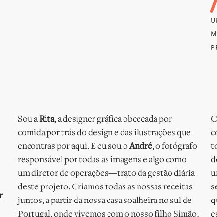
U
M
P
Sou a
Rita
, a designer gráfica obcecada por
C
comida por trás do design e das ilustrações que
c
encontras por aqui. E eu sou o
André
, o fotógrafo
t
responsável por todas as imagens e algo como
d
um diretor de operações—trato da gestão diária
u
deste projeto. Criamos todas as nossas receitas
s
r
juntos, a partir da nossa casa soalheira no sul de
q
Portugal, onde vivemos com o nosso filho Simão,
e