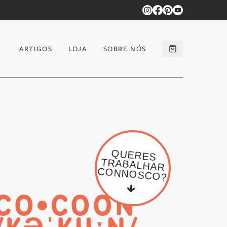
ARTIGOS
LOJA
SOBRE NÓS
r Detrás do Cocoon Cooks
QUERES
TRABALHAR
CONNOSCO?
CO•COON