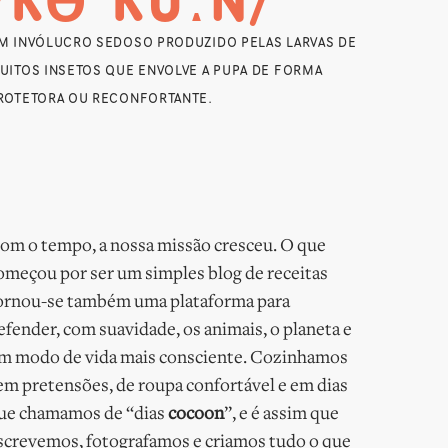
/KƏˈKUːN/
M INVÓLUCRO SEDOSO PRODUZIDO PELAS LARVAS DE
UITOS INSETOS QUE ENVOLVE A PUPA DE FORMA
ROTETORA OU RECONFORTANTE.
om o tempo, a nossa missão cresceu. O que
omeçou por ser um simples blog de receitas
ornou-se também uma plataforma para
efender, com suavidade, os animais, o planeta e
m modo de vida mais consciente. Cozinhamos
em pretensões, de roupa confortável e em dias
ue chamamos de “dias
cocoon
”, e é assim que
screvemos, fotografamos e criamos tudo o que