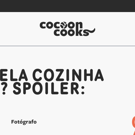
Conhece a Dupla Criativa Po
ELA COZINHA
 SPOILER:
ANDRÉ NOGUEIRA
Fotógrafo