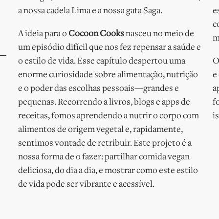
a nossa cadela Lima e a nossa gata Saga.
e
c
A ideia para o
Cocoon Cooks
nasceu no meio de
m
um episódio difícil que nos fez repensar a saúde e
o estilo de vida. Esse capítulo despertou uma
O
enorme curiosidade sobre alimentação, nutrição
e
e o poder das escolhas pessoais—grandes e
a
pequenas. Recorrendo a livros, blogs e apps de
f
receitas, fomos aprendendo a nutrir o corpo com
i
alimentos de origem vegetal e, rapidamente,
sentimos vontade de retribuir. Este projeto é a
nossa forma de o fazer: partilhar comida vegan
deliciosa, do dia a dia, e mostrar como este estilo
de vida pode ser vibrante e acessível.