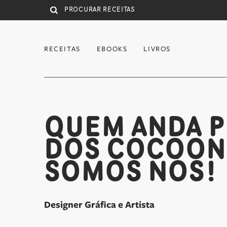
Saltar para conteúdo principal
RECEITAS
EBOOKS
LIVROS
QUEM ANDA P
DOS COCOON?
SOMOS NÓS!
RITA PARENTE
Designer Gráfica e Artista