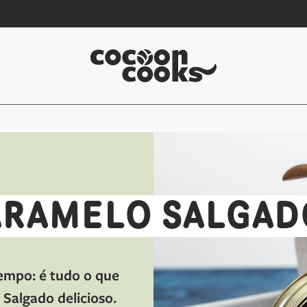
ARAMELO SALGAD
tempo: é tudo o que
Salgado delicioso.