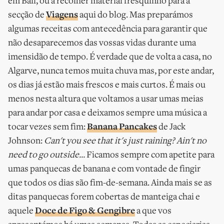
em Bali, ou a recolher material fresquinho para a
secção de
Viagens
aqui do blog. Mas preparámos
algumas receitas com antecedência para garantir que
não desaparecemos das vossas vidas durante uma
imensidão de tempo. É verdade que de volta a casa, no
Algarve, nunca temos muita chuva mas, por este andar,
os dias já estão mais frescos e mais curtos. É mais ou
menos nesta altura que voltamos a usar umas meias
para andar por casa e deixamos sempre uma música a
tocar vezes sem fim:
Banana Pancakes
de Jack
Johnson:
Can't you see that it's just raining? Ain't no
need to go outside...
Ficamos sempre com apetite para
umas panquecas de banana e com vontade de fingir
que todos os dias são fim-de-semana. Ainda mais se as
ditas panquecas forem cobertas de manteiga chai e
aquele
Doce de Figo & Gengibre
a que vos