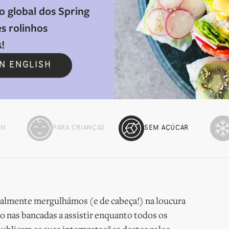
 global dos Spring
es rolinhos
!
IN ENGLISH
EN
PARA CRIANÇAS
SEM AÇÚCAR
finalmente mergulhámos (e de cabeça!) na loucura
o nas bancadas a assistir enquanto todos os