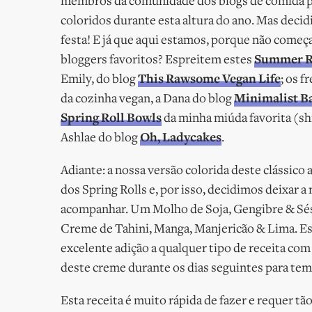
membros da comunidade dos blogs de comida pu
coloridos durante esta altura do ano. Mas decid
festa! E já que aqui estamos, porque não começ
bloggers favoritos? Espreitem estes
Summer Ro
Emily, do blog
This Rawsome Vegan Life
; os f
da cozinha vegan, a Dana do blog
Minimalist B
Spring Roll Bowls
da minha miúda favorita (sh
Ashlae do blog
Oh, Ladycakes
.
Adiante: a nossa versão colorida deste clássico
dos Spring Rolls e, por isso, decidimos deixar 
acompanhar. Um Molho de Soja, Gengibre & Sésam
Creme de Tahini, Manga, Manjericão & Lima. Est
excelente adição a qualquer tipo de receita com
deste creme durante os dias seguintes para temp
Esta receita é muito rápida de fazer e requer 