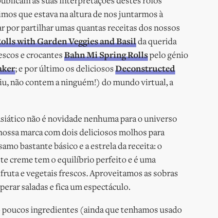
blicam as suas interpretações destes rolos
imos que estava na altura de nos juntarmos à
ar por partilhar umas quantas receitas dos nossos
lls with Garden Veggies and Basil
da querida
rescos e crocantes
Bahn Mi Spring Rolls
pelo génio
aker
; e por último os deliciosos
Deconstructed
iu, não contem a ninguém!) do mundo virtual, a
 asiático não é novidade nenhuma para o universo
a nossa marca com dois deliciosos molhos para
o bastante básico e a estrela da receita: o
e creme tem o equilíbrio perfeito e é uma
 fruta e vegetais frescos. Aproveitamos as sobras
erar saladas e fica um espectáculo.
tão poucos ingredientes (ainda que tenhamos usado